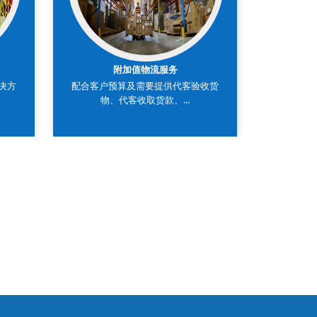
附加值物流服务
决方
配合客户预算及需要提供代客验收货
第四方物
物、代客收取货款、...
创业，